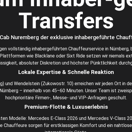
Transfers
ab Nuremberg der exklusive inhabergeführte Chauff
en vollständig inhabergeführten Chauffeurservice in Nürnberg,
attformen wie Blacklane oder Sixt Ride setzen wir niemals exte
ssigkeit, absoluter Diskretion und höchster Pünktlichkeit durch
Lokale Expertise & Schnelle Reaktion
g) und Wendelstein (Zukowostr. 10) erreichen wir jeden Ort in de
ürnberg – innerhalb von 45–60 Minuten. Unser Team ist zweispra
hochprioritäre Firmen-, Messe- und VIP-Anfragen geschult.
Premium-Flotte & Luxuserlebnis
ten Modelle: Mercedes E-Class 2026 und Mercedes V-Class 2025
e Chauffeure sorgen für erstklassigen Komfort und ein nahtlose