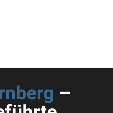
ürnberg
–
eführte