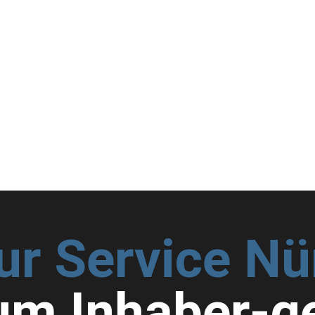
ur Service N
m Inhaber-g